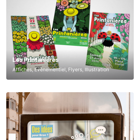
Les Printanières
Affiches
Evènementiel
Flyers
Illustration